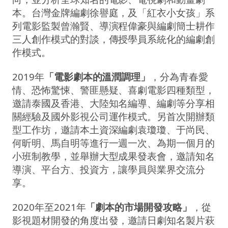
本。台灣⾦牌編劇徐譽庭，及「紅衣小女孩」系
列電影監製曾瀚賢、導演程偉豪與編劇簡⼠耕作
三人創作模式的對談，傳授學員系統化的編劇創
作模式。
2019年
「電影劇本的溫潤調理」
，分為青春愛
情、恐怖驚悚、警匪懸疑、喜劇電影四種類型，
邀請泰國及香港、大陸知名編導、編劇等分享相
關經驗及國外影視公司運作模式。另首次開辦類
型工作坊，邀請本⼟資深編劇袁瓊瓊、于尚民、
何昕明、馬自明等進行一週一次、為期一個月的
小班制教學，並舉辦大型成果發表會，邀請知名
導演、平台方、投資方，讓學員與業界交流分
享。
2020年至2021年
「劇本的市場開發攻略」
，從
影視題材開發的角度出發，邀請日劇知名製片萩