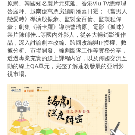
原崇、韓國知名製片元東延、香港Viu TV總經理
魯庭暉、越南億萬票房編劇潘嘉日靈；《當男人
戀愛時》導演殷振豪、監製金百倫、監製程偉
豪；劇集《斯卡羅》導演曹瑞原、電影《孤味》
製片陳郁佳…等國內外影人，從各大暢銷影視作
品，深入討論劇本改編、跨國改編與IP授權、數
據分析、市場開發、編劇團隊工作等實務分享，
透過專業充實的線上課程內容，以及跨國交流互
動的線上QA單元，完整了解蓬勃發展的亞洲影
視市場。